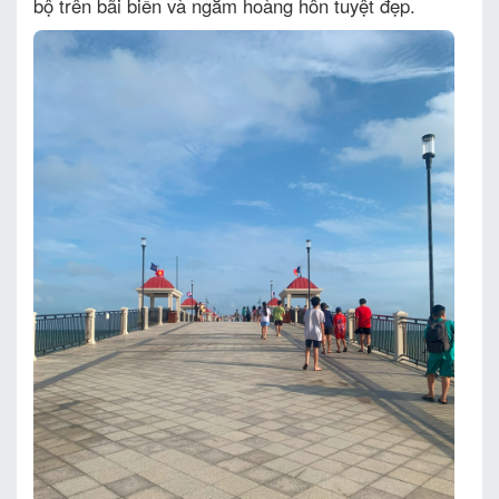
bộ trên bãi biển và ngắm hoàng hôn tuyệt đẹp.