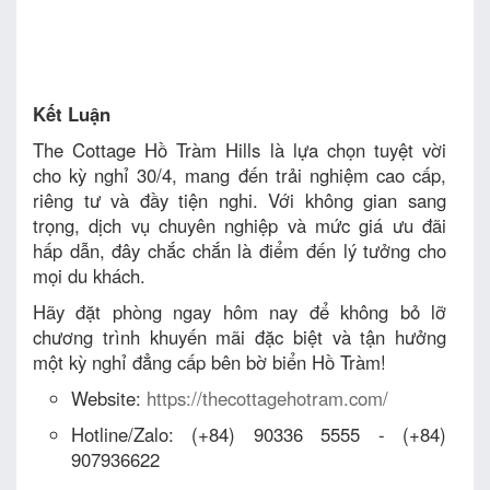
Kết Luận
The Cottage Hồ Tràm Hills là lựa chọn tuyệt vời
cho kỳ nghỉ 30/4, mang đến trải nghiệm cao cấp,
riêng tư và đầy tiện nghi. Với không gian sang
trọng, dịch vụ chuyên nghiệp và mức giá ưu đãi
hấp dẫn, đây chắc chắn là điểm đến lý tưởng cho
mọi du khách.
Hãy đặt phòng ngay hôm nay để không bỏ lỡ
chương trình khuyến mãi đặc biệt và tận hưởng
một kỳ nghỉ đẳng cấp bên bờ biển Hồ Tràm!
Website:
https://thecottagehotram.com/
Hotline/Zalo: (+84) 90336 5555 - (+84)
907936622