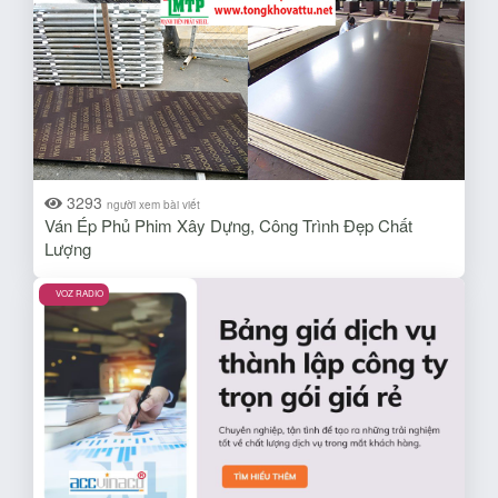
3293
người xem bài viết
Ván Ép Phủ Phim Xây Dựng, Công Trình Đẹp Chất
Lượng
VOZ RADIO