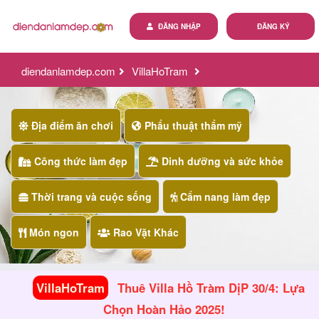
ĐĂNG NHẬP
ĐĂNG KÝ
diendanlamdep.com
VillaHoTram
thuê villa hồ tràm dịp 30/4: lựa chọn hoàn hảo 2025!
Địa điểm ăn chơi
Phẩu thuật thẩm mỹ
Công thức làm đẹp
Dinh dưỡng và sức khỏe
Thời trang và cuộc sống
Cẩm nang làm đẹp
Món ngon
Rao Vặt Khác
VillaHoTram
Thuê Villa Hồ Tràm DịP 30/4: Lựa
Chọn Hoàn Hảo 2025!