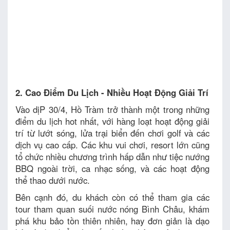
2. Cao Điểm Du Lịch - Nhiều Hoạt Động Giải Trí
Vào dịP 30/4, Hồ Tràm trở thành một trong những
điểm du lịch hot nhất, với hàng loạt hoạt động giải
trí từ lướt sóng, lửa trại biển đến chơi golf và các
dịch vụ cao cấp. Các khu vui chơi, resort lớn cũng
tổ chức nhiều chương trình hấp dẫn như tiệc nướng
BBQ ngoài trời, ca nhạc sống, và các hoạt động
thể thao dưới nước.
Bên cạnh đó, du khách còn có thể tham gia các
tour tham quan suối nước nóng Bình Châu, khám
phá khu bảo tồn thiên nhiên, hay đơn giản là dạo