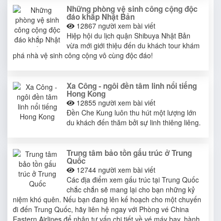
Những phòng vệ sinh công cộng độc
đáo khắp Nhật Bản
12867
người xem bài viết
Hiệp hội du lịch quận Shibuya Nhật Bản
vừa mới giới thiệu đến du khách tour khám
phá nhà vệ sinh công cộng vô cùng độc đáo!
Xa Công - ngôi đền tâm linh nổi tiếng
Hong Kong
12855
người xem bài viết
Đền Che Kung luôn thu hút một lượng lớn
du khách đến thăm bởi sự linh thiêng liêng.
Trung tâm bảo tồn gấu trúc ở Trung
Quốc
12744
người xem bài viết
Các địa điểm xem gấu trúc tại Trung Quốc
chắc chắn sẽ mang lại cho bạn những kỷ
niệm khó quên. Nếu bạn đang lên kế hoạch cho một chuyến
đi đến Trung Quốc, hãy liên hệ ngay với Phòng vé China
Eastern Airlines để nhận tư vấn chi tiết về vé máy bay, hành