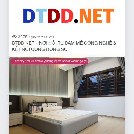
3275
người xem bài viết
DTDD.NET – NƠI HỘI TỤ ĐAM MÊ CÔNG NGHỆ &
KẾT NỐI CỘNG ĐỒNG SỐ
Nhà máy Nệm Việt Nhật chuyên cung cấp các loại nệm và chăn, ga, gối