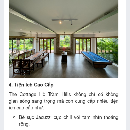
4. Tiện Ích Cao Cấp
The Cottage Hồ Tràm Hills không chỉ có không
gian sống sang trọng mà còn cung cấp nhiều tiện
ích cao cấp như:
Bề sục Jacuzzi cực chill với tầm nhìn thoáng
rộng.