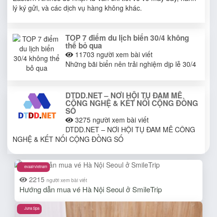
lý ký gửi, và các dịch vụ hàng không khác.
TOP 7 điểm du lịch biển 30/4 không
thể bỏ qua
11703
người xem bài viết
Những bãi biển nên trải nghiệm dịp lễ 30/4
DTDD.NET – NƠI HỘI TỤ ĐAM MÊ
CÔNG NGHỆ & KẾT NỐI CỘNG ĐỒNG
SỐ
3275
người xem bài viết
DTDD.NET – NƠI HỘI TỤ ĐAM MÊ CÔNG
NGHỆ & KẾT NỐI CỘNG ĐỒNG SỐ
evaairvietnam
2215
người xem bài viết
Hướng dẫn mua vé Hà Nội Seoul ở SmileTrip
Juna Spa