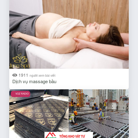
1911
người xem bài viết
Dịch vụ massage bầu
VOZ RADIO