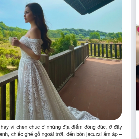
 Thay vì chen chúc ở những địa điểm đông đúc, ở đây
nh, chiếc ghế gỗ ngoài trời, đến bồn jacuzzi ấm áp –