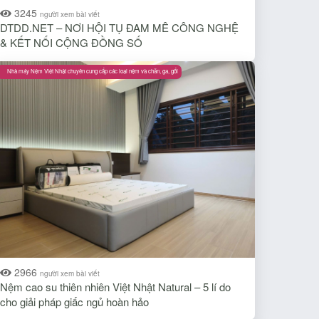
3245
người xem bài viết
DTDD.NET – NƠI HỘI TỤ ĐAM MÊ CÔNG NGHỆ
& KẾT NỐI CỘNG ĐỒNG SỐ
Nhà máy Nệm Việt Nhật chuyên cung cấp các loại nệm và chăn, ga, gối
2966
người xem bài viết
Nệm cao su thiên nhiên Việt Nhật Natural – 5 lí do
cho giải pháp giấc ngủ hoàn hảo