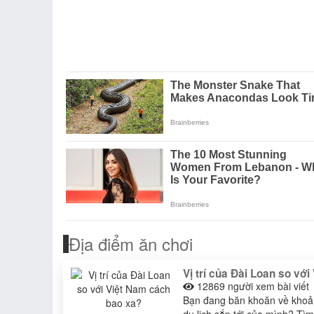
Địa điểm ăn chơi
Vị trí của Đài Loan so vớ
12869
người xem bài viết
Bạn đang băn khoăn về khoản
du lịch sắp tới của mình? Tìm