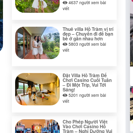
4637
người xem bài
viết
Thuê villa Hồ Tràm vị trí
đẹp – Chuyến đi để bạn
bè ở gần nhau hơn
5803
người xem bài
viết
Đặt Villa Hồ Tràm Để
Chơi Casino Cuối Tuần
– Đi Một Trip, Vui Tới
Sáng!
5201
người xem bài
viết
Cho Phép Người Việt
Vào Chơi Casino Hồ
Tràm – Nghỉ Dưỡng Vui