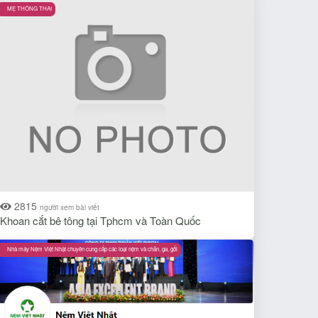
MẸ THÔNG THAI
2815
người xem bài viết
Khoan cắt bê tông tại Tphcm và Toàn Quốc
Nhà máy Nệm Việt Nhật chuyên cung cấp các loại nệm và chăn, ga, gối