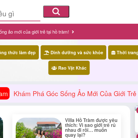
g ảo mới của giới trẻ tại hồ tràm!
ng thức làm đẹp
Dinh dưỡng và sức khỏe
Thời tran
Rao Vặt Khác
ram
Khám Phá Góc Sống Ảo Mới Của Giới Trẻ 
Villa Hồ Tràm được yêu
thích: Vì sao giới trẻ rủ
nhau đi rồi… muốn
quay lại?