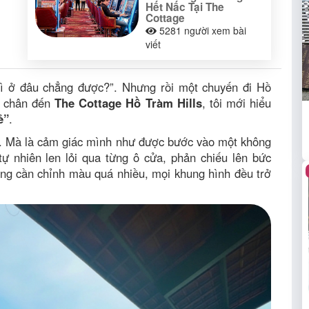
Hết Nấc Tại The
Cottage
5281
người xem bài
viết
hì ở đâu chẳng được?”. Nhưng rồi một chuyến đi Hồ
c chân đến
The Cottage Hồ Tràm Hills
, tôi mới hiểu
ẻ”
.
ẹp. Mà là cảm giác mình như được bước vào một không
tự nhiên len lỏi qua từng ô cửa, phản chiếu lên bức
hẳng cần chỉnh màu quá nhiều, mọi khung hình đều trở