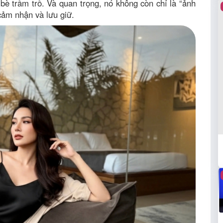
bè trầm trồ. Và quan trọng, nó không còn chỉ là “ảnh
cảm nhận và lưu giữ.