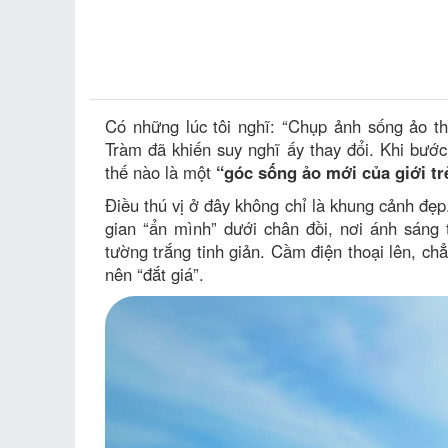
Có những lúc tôi nghĩ: “Chụp ảnh sống ảo t
Tràm đã khiến suy nghĩ ấy thay đổi. Khi bướ
thế nào là một
“góc sống ảo mới của giới tr
Điều thú vị ở đây không chỉ là khung cảnh đ
gian “ẩn mình” dưới chân đồi, nơi ánh sáng 
tường trắng tinh giản. Cầm điện thoại lên, c
nên “đắt giá”.