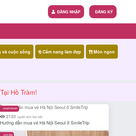
ĐĂNG NHẬP
ĐĂNG KÝ
g và cuộc sống
Cẩm nang làm đẹp
Món ngon
Tại Hồ Tràm!
evaairvietnam
2133
người xem bài viết
Hướng dẫn mua vé Hà Nội Seoul ở SmileTrip
Juna Spa