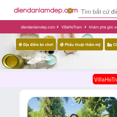
diendanlamdep.com
VillaHoTram
khám phá góc sốn
Địa điểm ăn chơi
Phẩu thuật thẩm mỹ
Cô
VillaHoT