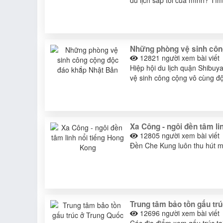
Những phòng vệ sinh côn
12821
người xem bài viết
Hiệp hội du lịch quận Shibuy
vệ sinh công cộng vô cùng đ
Xa Công - ngôi đền tâm li
12805
người xem bài viết
Đền Che Kung luôn thu hút mộ
Trung tâm bảo tồn gấu tr
12696
người xem bài viết
Các địa điểm xem gấu trúc t