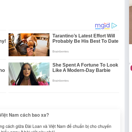
i Việt Nam cách bao xa?
g cách giữa Đài Loan và Việt Nam để chuẩn bị cho chuyến
 hiểu ngay ở bài viết này nhé!