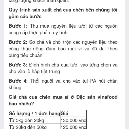
tăng lượng khách thân quen.
Quy trình sản xuất chả cua chén bên chúng tôi
gồm các bước
Bước 1:
Thu mua nguyên liệu tươi từ các nguồn
cung cấp thực phẩm uy tính
Bước 2:
Sơ chế và phối trộn các nguyên liệu theo
công thức riêng đảm bảo mùi vị và độ dai theo
đúng tiêu chuẩn.
Bước 3:
Đinh hình chả cua tươi vào từng chén và
cho vào lò hấp tiệt trùng
Bước 4:
Thổi nguội và cho vào tui PA hút chân
không
Giá chả cua chén mua sỉ ở Đặc sản vinafood
bao nhiêu?
Số lượng / 1 đơn hàng
Giá
Từ 5kg đến 20kg
130,000 vnđ
Từ 20kg đến 50kg
125,000 vnđ