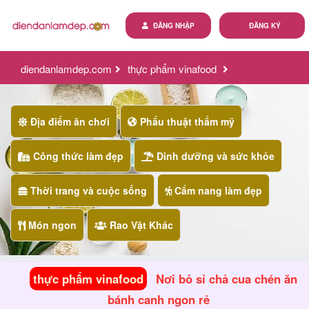
ĐĂNG NHẬP
ĐĂNG KÝ
diendanlamdep.com
thực phẩm vinafood
nơi bỏ sỉ chả cua chén ăn bánh canh ngon rẻ
Địa điểm ăn chơi
Phẩu thuật thẩm mỹ
Công thức làm đẹp
Dinh dưỡng và sức khỏe
Thời trang và cuộc sống
Cẩm nang làm đẹp
Món ngon
Rao Vặt Khác
thực phẩm vinafood
Nơi bỏ sỉ chả cua chén ăn
bánh canh ngon rẻ