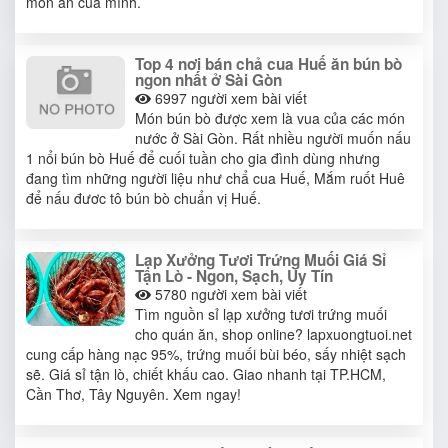
món ăn của mình.
Top 4 nơi bán chả cua Huế ăn bún bò
ngon nhất ở Sài Gòn
6997
người xem bài viết
Món bún bò được xem là vua của các món
nước ở Sài Gòn. Rất nhiều người muốn nấu
1 nổi bún bò Huế để cuối tuần cho gia đình dùng nhưng
đang tìm những người liệu như chẩ cua Huế, Mắm ruốt Huê
để nấu đươc tô bún bò chuẩn vị Huế.
Lạp Xưởng Tươi Trứng Muối Giá Sỉ
Tận Lò - Ngon, Sạch, Uy Tín
5780
người xem bài viết
Tìm nguồn sỉ lạp xưởng tươi trứng muối
cho quán ăn, shop online? lapxuongtuoi.net
cung cấp hàng nạc 95%, trứng muối bùi béo, sấy nhiệt sạch
sẽ. Giá sỉ tận lò, chiết khấu cao. Giao nhanh tại TP.HCM,
Cần Thơ, Tây Nguyên. Xem ngay!