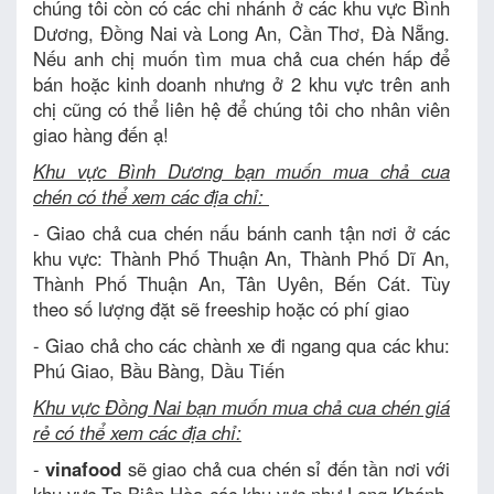
chúng tôi còn có các chi nhánh ở các khu vực Bình
Dương, Đồng Nai và Long An, Cần Thơ, Đà Nẵng.
Nếu anh chị muốn tìm mua chả cua chén hấp để
bán hoặc kinh doanh nhưng ở 2 khu vực trên anh
chị cũng có thể liên hệ để chúng tôi cho nhân viên
giao hàng đến ạ!
Khu vực Bình Dương bạn muốn mua chả cua
chén có thể xem các địa chỉ:
- Giao chả cua chén nấu bánh canh tận nơi ở các
khu vực: Thành Phố Thuận An, Thành Phố Dĩ An,
Thành Phố Thuận An, Tân Uyên, Bến Cát. Tùy
theo số lượng đặt sẽ freeship hoặc có phí giao
- Giao chả cho các chành xe đi ngang qua các khu:
Phú Giao, Bầu Bàng, Dầu Tiến
Khu vực Đồng Nai bạn muốn mua chả cua chén giá
rẻ có thể xem các địa chỉ:
-
vinafood
sẽ giao chả cua chén sỉ đến tần nơi với