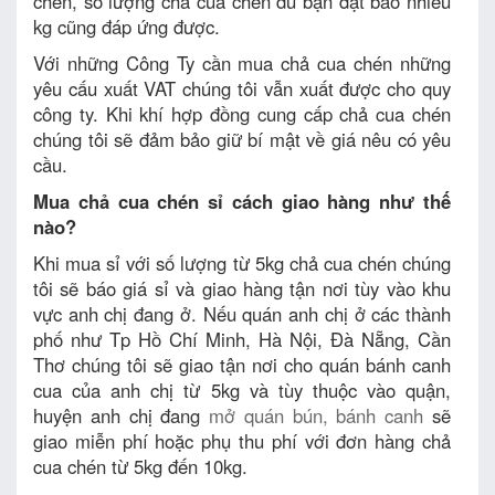
chén, số lượng chả cua chén du bạn đặt bao nhiêu
kg cũng đáp ứng được.
Với những Công Ty cần mua chả cua chén những
yêu cấu xuất VAT chúng tôi vẫn xuất được cho quy
công ty. Khi khí hợp đồng cung cấp chả cua chén
chúng tôi sẽ đảm bảo giữ bí mật về giá nêu có yêu
cầu.
Mua chả cua chén sỉ cách giao hàng như thế
nào?
Khi mua sỉ với số lượng từ 5kg chả cua chén chúng
tôi sẽ báo giá sỉ và giao hàng tận nơi tùy vào khu
vực anh chị đang ở. Nếu quán anh chị ở các thành
phố như Tp Hồ Chí Minh, Hà Nội, Đà Nẵng, Cần
Thơ chúng tôi sẽ giao tận nơi cho quán bánh canh
cua của anh chị từ 5kg và tùy thuộc vào quận,
huyện anh chị đang
mở quán bún, bánh canh
sẽ
giao miễn phí hoặc phụ thu phí với đơn hàng chả
cua chén từ 5kg đến 10kg.