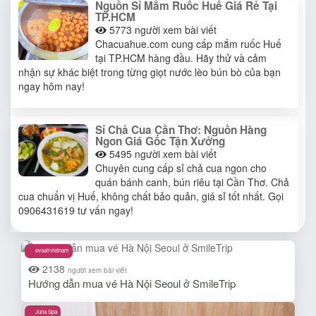
Nguồn Sỉ Mắm Ruốc Huế Giá Rẻ Tại
TP.HCM
5773
người xem bài viết
Chacuahue.com cung cấp mắm ruốc Huế
tại TP.HCM hàng đầu. Hãy thử và cảm
nhận sự khác biệt trong từng giọt nước lèo bún bò của bạn
ngay hôm nay!
Sỉ Chả Cua Cần Thơ: Nguồn Hàng
Ngon Giá Gốc Tận Xưởng
5495
người xem bài viết
Chuyên cung cấp sỉ chả cua ngon cho
quán bánh canh, bún riêu tại Cần Thơ. Chả
cua chuẩn vị Huế, không chất bảo quản, giá sỉ tốt nhất. Gọi
0906431619 tư vấn ngay!
evaairvietnam
2138
người xem bài viết
Hướng dẫn mua vé Hà Nội Seoul ở SmileTrip
Juna Spa