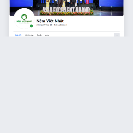
2849
người xem bài viết
Khám Phá Nệm Việt Nhật Trên Facebook: Giới Thiệu &
Ưu Điểm Nổi Bật​
Nhà máy Nệm Việt Nhật chuyên cung cấp các loại nệm và chăn, ga, gối