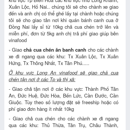
khu vực Tp Biên Hòa các khu vực như Long Khánh,
Xuân Lộc, Hố Nai.. chúng tôi sẽ cho chành xe giao
đến và anh chị có thể ghé lấy tại chành hoặc chúng
tôi sẽ cho giao tân nơi khi quán bánh canh cua ở
Đồng Nai lấy sỉ từ 10kg chả cua chén trở lên và
miễn phí, đơn từ 5kg anh chị trả phí giao giúp bên
vinafood
- Giao
chả cua chén ăn banh canh
cho các chành
xe đi ngang qua các khu: Tx Xuân Lộc, Tx Xuân
Hứng, Tx Thông Nhất, Tx Tân Phú.....
Ở khu vực Long An vinafood sẽ giao chả cua
chén tận nơi ở các Tp và thị xã:
- Giao chả tận nơi ở các khu vực: Thành Phố Tân
An, Đức Huệ, Đức Hòa, Bến Lức, Cần Đước, Cần
Giuộc. Tùy theo số lượng đặt sẽ freeship hoặc có
phí giao đơn hàng ít nhất 10kg
- Giao chả cua chén cho các chành xe đi ngang
qua các khu: Thủ Thừa, Tân Trụ, Châu Thành,