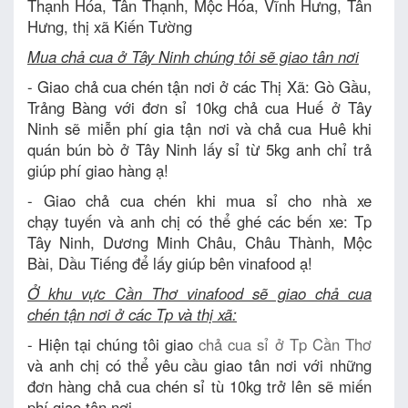
Thạnh Hóa, Tân Thạnh, Mộc Hóa, Vĩnh Hưng, Tân
Hưng, thị xã Kiến Tường
Mua chả cua ở Tây Ninh chúng tôi sẽ giao tân nơi
- Giao chả cua chén tận nơi ở các Thị Xã: Gò Gầu,
Trảng Bàng với đơn sỉ 10kg chả cua Huế ở Tây
Ninh sẽ miễn phí gia tận nơi và chả cua Huê khi
quán bún bò ở Tây Ninh lấy sỉ từ 5kg anh chỉ trả
giúp phí giao hàng ạ!
- Giao chả cua chén khi mua sỉ cho nhà xe
chạy tuyến và anh chị có thể ghé các bến xe: Tp
Tây Ninh, Dương Minh Châu, Châu Thành, Mộc
Bài, Dầu Tiếng để lấy giúp bên vinafood ạ!
Ở khu vực Cần Thơ vinafood sẽ giao chả cua
chén tận nơi ở các Tp và thị xã:
- Hiện tại chúng tôi giao
chả cua sỉ ở Tp Cần Thơ
và anh chị có thể yêu cầu giao tân nơi với những
đơn hàng chả cua chén sỉ tù 10kg trở lên sẽ miến
phí giao tân nơi