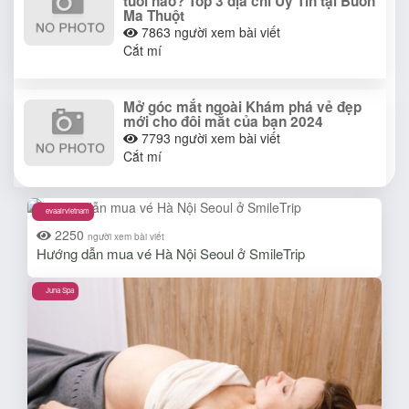
tuổi nào? Top 3 địa chỉ Uy Tín tại Buôn
Ma Thuột
7863
người xem bài viết
Cắt mí
Mở góc mắt ngoài Khám phá vẻ đẹp
mới cho đôi mắt của bạn 2024
7793
người xem bài viết
Cắt mí
evaairvietnam
2250
người xem bài viết
Hướng dẫn mua vé Hà Nội Seoul ở SmileTrip
Juna Spa