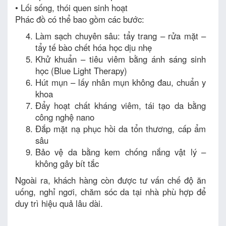
• Lối sống, thói quen sinh hoạt
Phác đồ có thể bao gồm các bước:
Làm sạch chuyên sâu: tẩy trang – rửa mặt –
tẩy tế bào chết hóa học dịu nhẹ
Khử khuẩn – tiêu viêm bằng ánh sáng sinh
học (Blue Light Therapy)
Hút mụn – lấy nhân mụn không đau, chuẩn y
khoa
Đẩy hoạt chất kháng viêm, tái tạo da bằng
công nghệ nano
Đắp mặt nạ phục hồi da tổn thương, cấp ẩm
sâu
Bảo vệ da bằng kem chống nắng vật lý –
không gây bít tắc
Ngoài ra, khách hàng còn được tư vấn chế độ ăn
uống, nghỉ ngơi, chăm sóc da tại nhà phù hợp để
duy trì hiệu quả lâu dài.