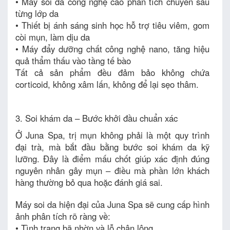
• Máy soi da công nghệ cao phân tích chuyên sâu
từng lớp da
• Thiết bị ánh sáng sinh học hỗ trợ tiêu viêm, gom
còi mụn, làm dịu da
• Máy đẩy dưỡng chất công nghệ nano, tăng hiệu
quả thẩm thấu vào tầng tế bào
Tất cả sản phẩm đều đảm bảo không chứa
corticoid, không xâm lấn, không để lại sẹo thâm.
3. Soi khám da – Bước khởi đầu chuẩn xác
Ở Juna Spa, trị mụn không phải là một quy trình
đại trà, mà bắt đầu bằng bước soi khám da kỹ
lưỡng. Đây là điểm mấu chốt giúp xác định đúng
nguyên nhân gây mụn – điều mà phần lớn khách
hàng thường bỏ qua hoặc đánh giá sai.
Máy soi da hiện đại của Juna Spa sẽ cung cấp hình
ảnh phân tích rõ ràng về:
• Tình trạng bã nhờn và lỗ chân lông