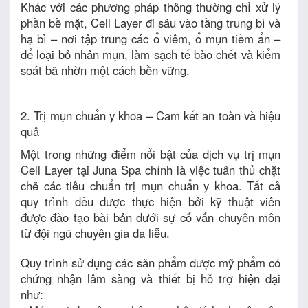
Khác với các phương pháp thông thường chỉ xử lý
phần bề mặt, Cell Layer đi sâu vào tầng trung bì và
hạ bì – nơi tập trung các ổ viêm, ổ mụn tiềm ẩn –
để loại bỏ nhân mụn, làm sạch tế bào chết và kiểm
soát bã nhờn một cách bền vững.
2. Trị mụn chuẩn y khoa – Cam kết an toàn và hiệu
quả
Một trong những điểm nổi bật của dịch vụ trị mụn
Cell Layer tại Juna Spa chính là việc tuân thủ chặt
chẽ các tiêu chuẩn trị mụn chuẩn y khoa. Tất cả
quy trình đều được thực hiện bởi kỹ thuật viên
được đào tạo bài bản dưới sự cố vấn chuyên môn
từ đội ngũ chuyên gia da liễu.
Quy trình sử dụng các sản phẩm dược mỹ phẩm có
chứng nhận lâm sàng và thiết bị hỗ trợ hiện đại
như: