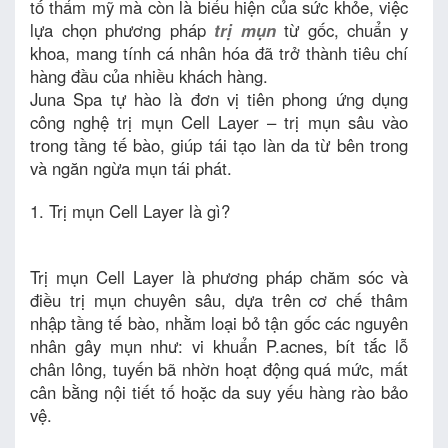
tố thẩm mỹ mà còn là biểu hiện của sức khỏe, việc
lựa chọn phương pháp
trị mụn
từ gốc, chuẩn y
khoa, mang tính cá nhân hóa đã trở thành tiêu chí
hàng đầu của nhiều khách hàng.
Juna Spa tự hào là đơn vị tiên phong ứng dụng
công nghệ trị mụn Cell Layer – trị mụn sâu vào
trong tầng tế bào, giúp tái tạo làn da từ bên trong
và ngăn ngừa mụn tái phát.
1. Trị mụn Cell Layer là gì?
Trị mụn Cell Layer là phương pháp chăm sóc và
điều trị mụn chuyên sâu, dựa trên cơ chế thâm
nhập tầng tế bào, nhằm loại bỏ tận gốc các nguyên
nhân gây mụn như: vi khuẩn P.acnes, bít tắc lỗ
chân lông, tuyến bã nhờn hoạt động quá mức, mất
cân bằng nội tiết tố hoặc da suy yếu hàng rào bảo
vệ.