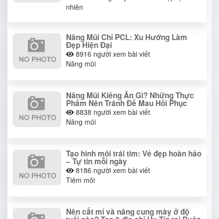
nhiên
Nâng Mũi Chỉ PCL: Xu Hướng Làm
Đẹp Hiện Đại
8916
người xem bài viết
Nâng mũi
Nâng Mũi Kiêng Ăn Gì? Những Thực
Phẩm Nên Tránh Để Mau Hồi Phục
8838
người xem bài viết
Nâng mũi
Tạo hình môi trái tim: Vẻ đẹp hoàn hảo
– Tự tin mỗi ngày
8186
người xem bài viết
Tiêm môi
Nên cắt mí và nâng cung mày ở độ