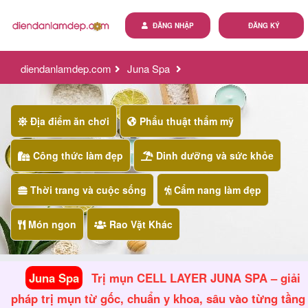
ĐĂNG NHẬP
ĐĂNG KÝ
diendanlamdep.com
Juna Spa
trị mụn cell layer juna spa – giải pháp trị mụn từ gốc, chuẩn
y khoa, sâu vào từng tầng tế bào
Địa điểm ăn chơi
Phẩu thuật thẩm mỹ
Công thức làm đẹp
Dinh dưỡng và sức khỏe
Thời trang và cuộc sống
Cẩm nang làm đẹp
Món ngon
Rao Vặt Khác
Juna Spa
Trị mụn CELL LAYER JUNA SPA – giải
pháp trị mụn từ gốc, chuẩn y khoa, sâu vào từng tầng