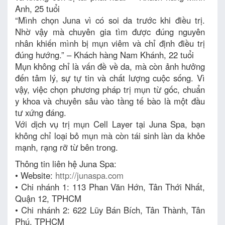
Anh, 25 tuổi
“Mình chọn Juna vì có soi da trước khi điều trị.
Nhờ vậy mà chuyên gia tìm được đúng nguyên
nhân khiến mình bị mụn viêm và chỉ định điều trị
đúng hướng.” – Khách hàng Nam Khánh, 22 tuổi
Mụn không chỉ là vấn đề về da, mà còn ảnh hưởng
đến tâm lý, sự tự tin và chất lượng cuộc sống. Vì
vậy, việc chọn phương pháp trị mụn từ gốc, chuẩn
y khoa và chuyên sâu vào tầng tế bào là một đầu
tư xứng đáng.
Với dịch vụ trị mụn Cell Layer tại Juna Spa, bạn
không chỉ loại bỏ mụn mà còn tái sinh làn da khỏe
mạnh, rạng rỡ từ bên trong.
Thông tin liên hệ Juna Spa:
• Website:
http://junaspa.com
• Chi nhánh 1: 113 Phan Văn Hớn, Tân Thới Nhất,
Quận 12, TPHCM
• Chi nhánh 2: 622 Lũy Bán Bích, Tân Thành, Tân
Phú, TPHCM