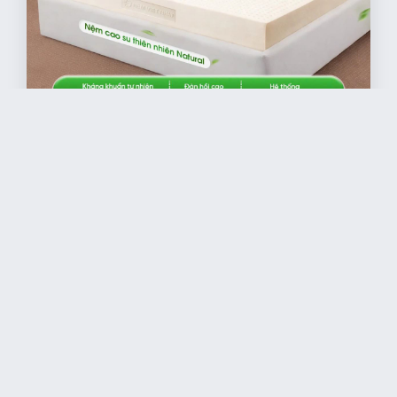
2778
người xem bài viết
Các loại nệm bán chạy ở Nệm Việt Nhật
KHÁC