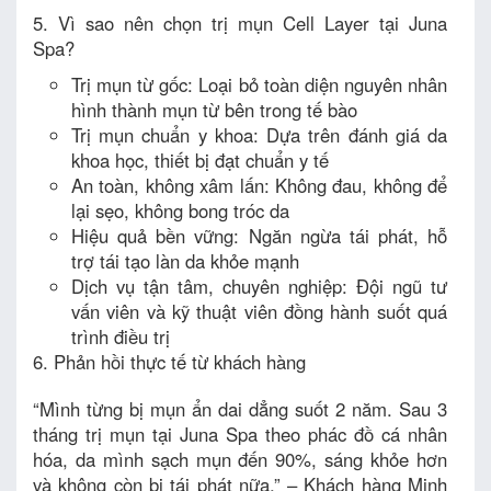
5. Vì sao nên chọn trị mụn Cell Layer tại Juna
Spa?
Trị mụn từ gốc: Loại bỏ toàn diện nguyên nhân
hình thành mụn từ bên trong tế bào
Trị mụn chuẩn y khoa: Dựa trên đánh giá da
khoa học, thiết bị đạt chuẩn y tế
An toàn, không xâm lấn: Không đau, không để
lại sẹo, không bong tróc da
Hiệu quả bền vững: Ngăn ngừa tái phát, hỗ
trợ tái tạo làn da khỏe mạnh
Dịch vụ tận tâm, chuyên nghiệp: Đội ngũ tư
vấn viên và kỹ thuật viên đồng hành suốt quá
trình điều trị
6. Phản hồi thực tế từ khách hàng
“Mình từng bị mụn ẩn dai dẳng suốt 2 năm. Sau 3
tháng trị mụn tại Juna Spa theo phác đồ cá nhân
hóa, da mình sạch mụn đến 90%, sáng khỏe hơn
và không còn bị tái phát nữa.” – Khách hàng Minh