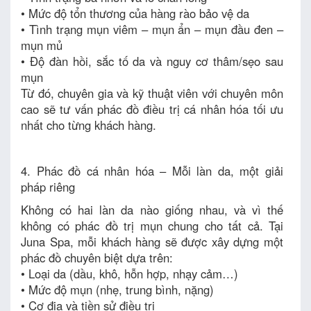
• Mức độ tổn thương của hàng rào bảo vệ da
• Tình trạng mụn viêm – mụn ẩn – mụn đầu đen –
mụn mủ
• Độ đàn hồi, sắc tố da và nguy cơ thâm/sẹo sau
mụn
Từ đó, chuyên gia và kỹ thuật viên với chuyên môn
cao sẽ tư vấn phác đồ điều trị cá nhân hóa tối ưu
nhất cho từng khách hàng.
4. Phác đồ cá nhân hóa – Mỗi làn da, một giải
pháp riêng
Không có hai làn da nào giống nhau, và vì thế
không có phác đồ trị mụn chung cho tất cả. Tại
Juna Spa, mỗi khách hàng sẽ được xây dựng một
phác đồ chuyên biệt dựa trên:
• Loại da (dầu, khô, hỗn hợp, nhạy cảm…)
• Mức độ mụn (nhẹ, trung bình, nặng)
• Cơ địa và tiền sử điều trị