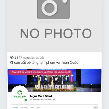
2947
người xem bài viết
Khoan cắt bê tông tại Tphcm và Toàn Quốc
Nhà máy Nệm Việt Nhật chuyên cung cấp các loại nệm và chăn, ga, gối