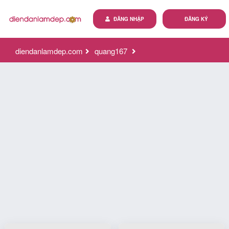
ĐĂNG NHẬP
ĐĂNG KÝ
diendanlamdep.com
quang167