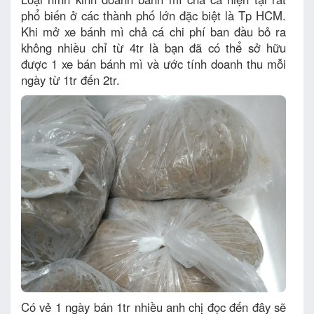
phổ biến ở các thành phố lớn đặc biệt là Tp HCM.
Khi mở xe bánh mì chả cá chi phí ban đầu bỏ ra
không nhiều chỉ từ 4tr là bạn đã có thể sở hữu
được 1 xe bán bánh mì và ước tính doanh thu mỗi
ngày từ 1tr đến 2tr.
Có vẻ 1 ngày bán 1tr nhiều anh chị đọc đến đây sẽ