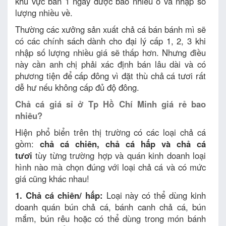
khu vực bán 1 ngày được bao nhiêu ổ và nhập số
lượng nhiều về.
Thường các xưởng sản xuất chả cá bán bánh mì sẽ
có các chính sách dành cho đại lý cấp 1, 2, 3 khi
nhập số lượng nhiều giá sẽ thấp hơn. Nhưng điều
này cần anh chị phải xác định bán lâu dài và có
phương tiện để cấp đông vì đặt thù chả cá tươi rất
dễ hư nếu không cấp đủ độ đông.
Chả cá giá sỉ ở Tp Hồ Chí Minh giá rẻ bao
nhiêu?
Hiện phổ biển trên thị trường có các loại chả cá
gồm:
chả cá chiên, chả cá hấp và chả cá
tươi
tùy từng trường hợp và quán kinh doanh loại
hình nào mà chọn đúng với loại chả cá và có mức
giá cũng khác nhau!
1. Chả cá chiên/ hấp:
Loại này có thể dùng kinh
doanh quán bún chả cá, bánh canh chả cá, bún
mắm, bún rêu hoặc có thể dùng trong món bánh