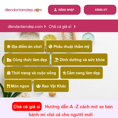
ĐĂNG NHẬP
ĐĂNG KÝ
diendanlamdep.com
Chả cá giá sỉ
hướng dẫn a -z cách mở xe bán bánh mì chả cá cho người
mới
Địa điểm ăn chơi
Phẩu thuật thẩm mỹ
Công thức làm đẹp
Dinh dưỡng và sức khỏe
Thời trang và cuộc sống
Cẩm nang làm đẹp
Món ngon
Rao Vặt Khác
Chả cá giá sỉ
Hướng dẫn A -Z cách mở xe bán
bánh mì chả cá cho người mới