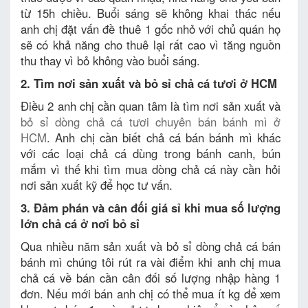
từ 15h chiều. Buổi sáng sẽ không khai thác nếu
anh chị đặt vấn đề thuê 1 gốc nhỏ với chủ quán họ
sẽ có khả năng cho thuê lại rất cao vì tăng nguồn
thu thay vì bỏ không vào buổi sáng.
2. Tìm nơi sản xuất và bỏ sỉ chả cá tươi ở HCM
Điều 2 anh chị cần quan tâm là tìm nơi sản xuất và
bỏ sỉ dòng chả cá tươi chuyên bán bánh mì ở
HCM
. Anh chị cần biết chả cá bán bánh mì khác
với các loại chả cá dùng trong bánh canh, bún
mắm vì thế khi tìm mua dòng chả cá này cần hỏi
nơi sản xuất kỹ để học tư vấn.
3. Đảm phán và cân đối giá sỉ khi mua số lượng
lớn chả cá ở nơi bỏ sỉ
Qua nhiều năm sản xuất và bỏ sỉ dòng chả cá bán
bánh mì chúng tôi rút ra vài điểm khi anh chị mua
chả cá về bán cần cân đối số lượng nhập hàng 1
đơn. Nếu mới bán anh chị có thể mua ít kg để xem