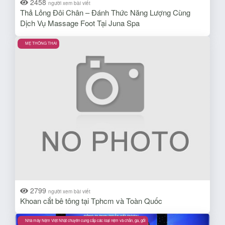
2458
người xem bài viết
Thả Lỏng Đôi Chân – Đánh Thức Năng Lượng Cùng
Dịch Vụ Massage Foot Tại Juna Spa
MẸ THÔNG THAI
2799
người xem bài viết
Khoan cắt bê tông tại Tphcm và Toàn Quốc
Nhà máy Nệm Việt Nhật chuyên cung cấp các loại nệm và chăn, ga, gối