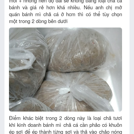
mối + nhồng nên độ dai sẽ không bằng loại chả cá
bánh và giá rẻ hơn khá nhiều. Nếu anh chị mở
quán bánh mì chả cá ở hcm thì có thể tùy chọn
một trong 2 dòng bên dưới
Điểm khác biệt trong 2 dòng này là loại chả tươi
khi kinh doanh bánh mì chả cá cần phảo có khuôn
ép sợi để ép thành từng sợi và thả vào chảo nóng