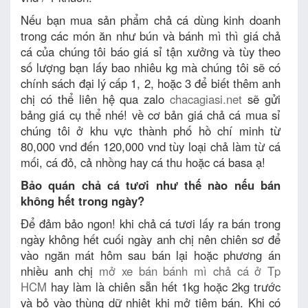
Nếu bạn mua sản phẩm chả cá dùng kinh doanh
trong các món ăn như bún và bánh mì thì giá chả
cá của chúng tôi báo giá sỉ tận xưởng và tùy theo
số lượng bạn lấy bao nhiêu kg mà chúng tôi sẽ có
chính sách đại lý cấp 1, 2, hoặc 3 để biết thêm anh
chị có thể liên hệ qua zalo
chacagiasi.net
sẽ gửi
bảng giá cụ thể nhé! về cơ bản giá chả cá mua sỉ
chúng tôi ở khu vực thành phố hồ chí minh từ
80,000 vnd đến 120,000 vnd tùy loại chả làm từ cá
mối, cá đỏ, cả nhồng hay cá thu hoặc cá basa ạ!
Bảo quán chả cá tươi như thế nào nếu bán
không hết trong ngày?
Để đảm bảo ngon! khi chả cá tươi lấy ra bán trong
ngày không hết cuối ngày anh chị nên chiên sơ để
vào ngăn mát hôm sau bán lại hoặc phương án
nhiều anh chị
mở xe bán bánh mì chả cá ở Tp
HCM
hay làm là chiên sẵn hết 1kg hoặc 2kg trước
và bỏ vào thùng dữ nhiệt khi mở tiệm bán. Khi có