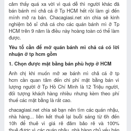
cảm thấy quá xa vời vì quá dễ thì người khác đã
bán bánh mì chả cá ở Tp HCM hết rồi làm gì đến
mính mở ra bán. Chacagiasi.net xin chia sẽ kinh
nghiệm bỏ sỉ chả cá cho các quán bánh mì ở Tp
HCM trên 9 năm là điều này hoàng toàn có thể làm
được.
Yêu tố cần để mở quán bánh mì chả cá có lời
nhuận ở tp hcm gồm
1. Chọn được mặt bằng bán phù hợp ở HCM
Anh chị khi muốn mở xe bánh mì chả cá ở tp
hcm cần quan tâm đến chi phí mặt bằng bán vì
lượng người ở Tp Hồ Chí Minh là 12 Triệu người,
đối tượng khách hàng nhiều nhưng kèm theo phí
thuế các mặt bằng là rất cao.
chacagiasi.net chia sẽ bạn nên tìm các quán nhậu,
nhà hàng... liên kết thuê lại buỗi sáng từ 6h đến
10h để thuê vì giá rẻ đảm bảo rẻ và 100%
thuê được vì các quán nhậu, nhà hàng chủ yếu bán