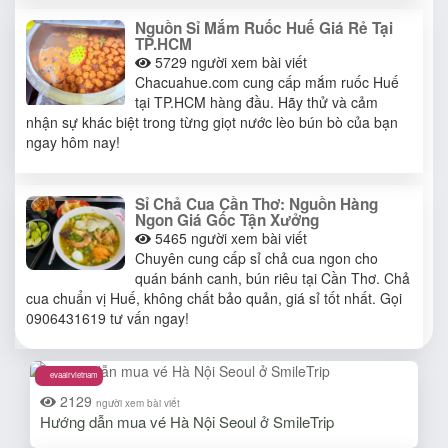
Nguồn Sỉ Mắm Ruốc Huế Giá Rẻ Tại
TP.HCM
5729
người xem bài viết
Chacuahue.com cung cấp mắm ruốc Huế
tại TP.HCM hàng đầu. Hãy thử và cảm
nhận sự khác biệt trong từng giọt nước lèo bún bò của bạn
ngay hôm nay!
Sỉ Chả Cua Cần Thơ: Nguồn Hàng
Ngon Giá Gốc Tận Xưởng
5465
người xem bài viết
Chuyên cung cấp sỉ chả cua ngon cho
quán bánh canh, bún riêu tại Cần Thơ. Chả
cua chuẩn vị Huế, không chất bảo quản, giá sỉ tốt nhất. Gọi
0906431619 tư vấn ngay!
evaairvietnam
2129
người xem bài viết
Hướng dẫn mua vé Hà Nội Seoul ở SmileTrip