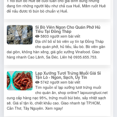
1 nổi bún bò Huế để cuối tuần cho gia đình dùng nhưng
đang tìm những người liệu như chẩ cua Huế, Mắm ruốt Huê
để nấu đươc tô bún bò chuẩn vị Huế.
Sỉ Bò Viên Ngon Cho Quán Phở Hủ
Tiếu Tại Đồng Tháp
5803
người xem bài viết
Địa chỉ bỏ sỉ bò viên uy tín tại Đồng Tháp
cho quán phở, hủ tiếu, lẩu bò. Bò viên gân
dai giòn, không hàn xẻng, giá gốc xưởng Vinafood. Giao
hàng nhanh Cao Lãnh, Sa Đéc. Liên hệ 0935.655.753.
Lạp Xưởng Tươi Trứng Muối Giá Sỉ
Tận Lò - Ngon, Sạch, Uy Tín
5742
người xem bài viết
Tìm nguồn sỉ lạp xưởng tươi trứng muối
cho quán ăn, shop online? lapxuongtuoi.net
cung cấp hàng nạc 95%, trứng muối bùi béo, sấy nhiệt sạch
sẽ. Giá sỉ tận lò, chiết khấu cao. Giao nhanh tại TP.HCM,
Cần Thơ, Tây Nguyên. Xem ngay!