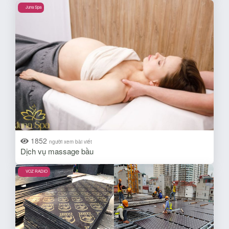
Juna Spa
1852
người xem bài viết
Dịch vụ massage bầu
VOZ RADIO