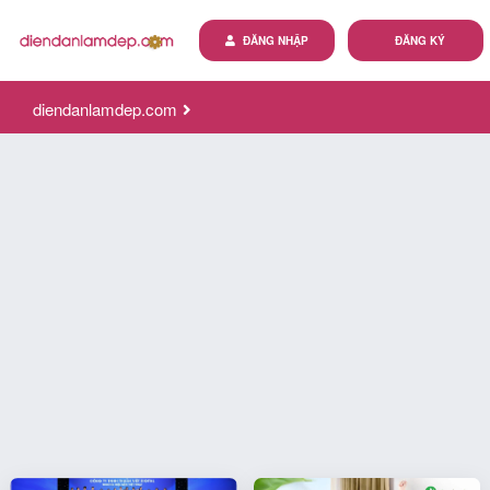
ĐĂNG NHẬP
ĐĂNG KÝ
diendanlamdep.com
Nhà máy Nệm Việt Nhật chuyên cung cấp các loại nệm và
chăn, ga, gối