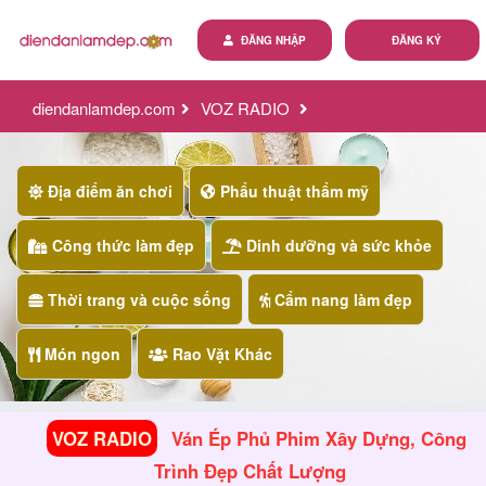
ĐĂNG NHẬP
ĐĂNG KÝ
diendanlamdep.com
VOZ RADIO
ván ép phủ phim xây dựng, công trình đẹp chất lượng
Địa điểm ăn chơi
Phẩu thuật thẩm mỹ
Công thức làm đẹp
Dinh dưỡng và sức khỏe
Thời trang và cuộc sống
Cẩm nang làm đẹp
Món ngon
Rao Vặt Khác
VOZ RADIO
Ván Ép Phủ Phim Xây Dựng, Công
Trình Đẹp Chất Lượng