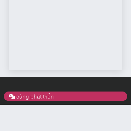
cùng phát triển
Diễn Đàn Làm Đẹp là diễn đàn miễn phí đăng các tin liên quán địa
điểm làm đẹp, spa, nơi ăn chơi, rao vặt vì vậy mong các thành viên
tham gia trên tin thần xây dựng để diễn đàn Làm Đẹp phát triển hơn
Mỗi thành viên được tạo riêng 1 trang lưu trữ và các nội dung đến
website hoặc blog của mình