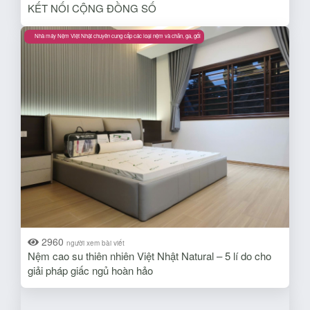
KẾT NỐI CỘNG ĐỒNG SỐ
Nhà máy Nệm Việt Nhật chuyên cung cấp các loại nệm và chăn, ga, gối
2960
người xem bài viết
Nệm cao su thiên nhiên Việt Nhật Natural – 5 lí do cho
giải pháp giấc ngủ hoàn hảo