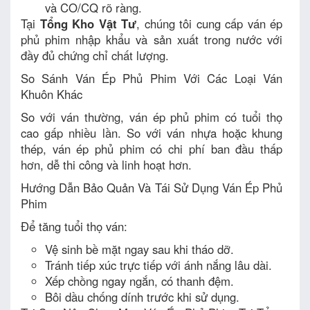
và CO/CQ rõ ràng.
Tại
Tổng Kho Vật Tư
, chúng tôi cung cấp ván ép
phủ phim nhập khẩu và sản xuất trong nước với
đầy đủ chứng chỉ chất lượng.
So Sánh Ván Ép Phủ Phim Với Các Loại Ván
Khuôn Khác
So với ván thường, ván ép phủ phim có tuổi thọ
cao gấp nhiều lần. So với ván nhựa hoặc khung
thép, ván ép phủ phim có chi phí ban đầu thấp
hơn, dễ thi công và linh hoạt hơn.
Hướng Dẫn Bảo Quản Và Tái Sử Dụng Ván Ép Phủ
Phim
Để tăng tuổi thọ ván:
Vệ sinh bề mặt ngay sau khi tháo dỡ.
Tránh tiếp xúc trực tiếp với ánh nắng lâu dài.
Xếp chồng ngay ngắn, có thanh đệm.
Bôi dầu chống dính trước khi sử dụng.