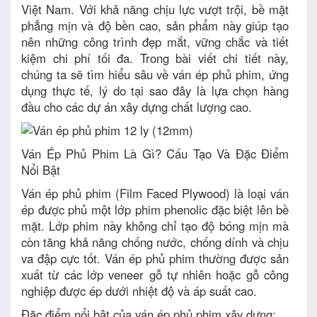
Việt Nam. Với khả năng chịu lực vượt trội, bề mặt
phẳng mịn và độ bền cao, sản phẩm này giúp tạo
nên những công trình đẹp mắt, vững chắc và tiết
kiệm chi phí tối đa. Trong bài viết chi tiết này,
chúng ta sẽ tìm hiểu sâu về ván ép phủ phim, ứng
dụng thực tế, lý do tại sao đây là lựa chọn hàng
đầu cho các dự án xây dựng chất lượng cao.
Ván Ép Phủ Phim Là Gì? Cấu Tạo Và Đặc Điểm
Nổi Bật
Ván ép phủ phim (Film Faced Plywood) là loại ván
ép được phủ một lớp phim phenolic đặc biệt lên bề
mặt. Lớp phim này không chỉ tạo độ bóng mịn mà
còn tăng khả năng chống nước, chống dính và chịu
va đập cực tốt. Ván ép phủ phim thường được sản
xuất từ các lớp veneer gỗ tự nhiên hoặc gỗ công
nghiệp được ép dưới nhiệt độ và áp suất cao.
Đặc điểm nổi bật của ván ép phủ phim xây dựng: