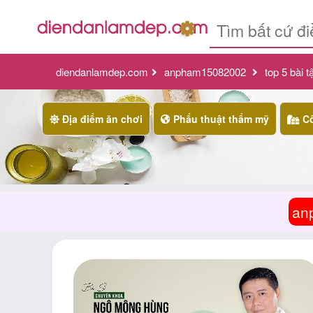
diendanlamdep.com
anpham15082002
top 5 bài 
Địa điểm ăn chơi
Phẩu thuật thẩm mỹ
Cô
an