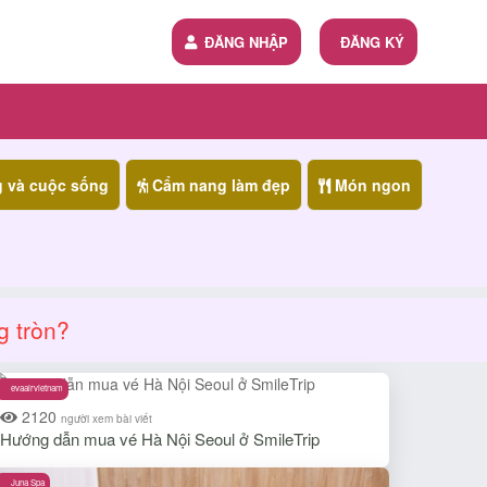
ĐĂNG NHẬP
ĐĂNG KÝ
g và cuộc sống
Cẩm nang làm đẹp
Món ngon
g tròn?
evaairvietnam
2120
người xem bài viết
Hướng dẫn mua vé Hà Nội Seoul ở SmileTrip
Juna Spa