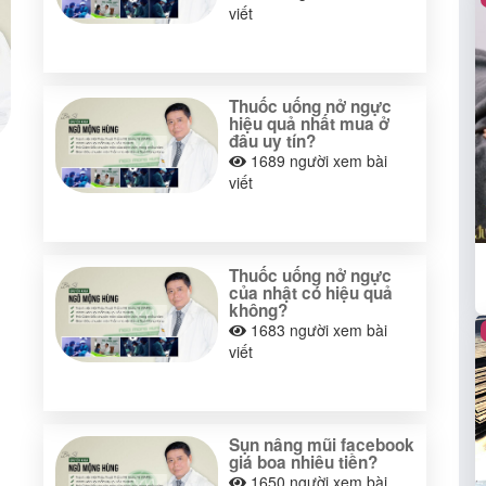
viết
Thuốc uống nở ngực
hiệu quả nhất mua ở
đâu uy tín?
1689
người xem bài
viết
Thuốc uống nở ngực
của nhật có hiệu quả
không?
1683
người xem bài
viết
Sụn nâng mũi facebook
giá boa nhiêu tiền?
1650
người xem bài