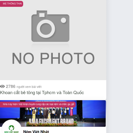
MẸ THÔNG THAI
2786
người xem bài viết
Khoan cắt bê tông tại Tphcm và Toàn Quốc
Nhà máy Nệm Việt Nhật chuyên cung cấp các loại nệm và chăn, ga, gối