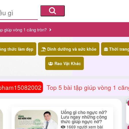
tập giúp vòng 1 căng tròn?
ng thức làm đẹp
Dinh dưỡng và sức khỏe
Thời tran
Rao Vặt Khác
pham15082002
Top 5 bài tập giúp vòng 1 căn
Uống gì cho ngực nở?
Lưu ngay những công
thức giúp ngực nở?
1669
người xem bài