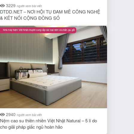
3229
người xem bài viết
DTDD.NET – NƠI HỘI TỤ ĐAM MÊ CÔNG NGHỆ
& KẾT NỐI CỘNG ĐỒNG SỐ
Nhà máy Nệm Việt Nhật chuyên cung cấp các loại nệm và chăn, ga, gối
2940
người xem bài viết
Nệm cao su thiên nhiên Việt Nhật Natural – 5 lí do
cho giải pháp giấc ngủ hoàn hảo