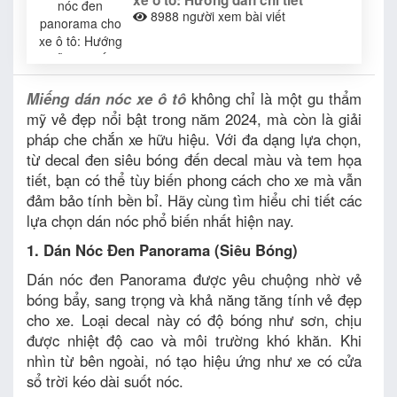
xe ô tô: Hướng dẫn chi tiết
8988
người xem bài viết
Miếng dán nóc xe ô tô
không chỉ là một gu thẩm
mỹ vẻ đẹp nổi bật trong năm 2024, mà còn là giải
pháp che chắn xe hữu hiệu. Với đa dạng lựa chọn,
từ decal đen siêu bóng đến decal màu và tem họa
tiết, bạn có thể tùy biến phong cách cho xe mà vẫn
đảm bảo tính bền bỉ. Hãy cùng tìm hiểu chi tiết các
lựa chọn dán nóc phổ biến nhất hiện nay.
1. Dán Nóc Đen Panorama (Siêu Bóng)
Dán nóc đen Panorama được yêu chuộng nhờ vẻ
bóng bẩy, sang trọng và khả năng tăng tính vẻ đẹp
cho xe. Loại decal này có độ bóng như sơn, chịu
được nhiệt độ cao và môi trường khó khăn. Khi
nhìn từ bên ngoài, nó tạo hiệu ứng như xe có cửa
sổ trời kéo dài suốt nóc.