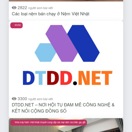
2822
người xem bài viết
Các loại nệm bán chạy ở Nệm Việt Nhật
KHÁC
3300
người xem bài viết
DTDD.NET – NƠI HỘI TỤ ĐAM MÊ CÔNG NGHỆ &
KẾT NỐI CỘNG ĐỒNG SỐ
Nhà máy Nệm Việt Nhật chuyên cung cấp các loại nệm và chăn, ga, gối