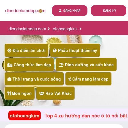
ĐĂNG NHẬP
ĐĂNG KÝ
diendanlamdep.com
otohoangkim
top 4 xu hướng dán nóc ô tô nổi bật
Địa điểm ăn chơi
Phẩu thuật thẩm mỹ
Công thức làm đẹp
Dinh dưỡng và sức khỏe
Thời trang và cuộc sống
Cẩm nang làm đẹp
Món ngon
Rao Vặt Khác
otohoangkim
Top 4 xu hướng dán nóc ô tô nổi bật