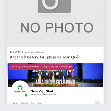
2818
người xem bài viết
Khoan cắt bê tông tại Tphcm và Toàn Quốc
Nhà máy Nệm Việt Nhật chuyên cung cấp các loại nệm và chăn, ga, gối