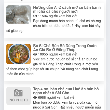
Hướng dẫn A -Z cách mở xe bán bánh
mì chả cá cho người mới
11504
người xem bài viết
Bạn đang muốn bán bánh mì chả cá nhưng
chưa biết bắt đầu từ đâu? Hãy xem bài này
sẽ giúp bạn
Bỏ Sỉ Chả Bún Bò Dùng Trong Quán
Ăn Giá Rẻ Ở Đồng Tháp
10955
người xem bài viết
Việc tìm được nguồn bỏ sỉ chả ăn bún bò
giá rẻ ở Đồng Tháp chất lượng là một yếu
tố then chốt giúp bạn tối ưu chi phí và nâng cao chất lượng
món ăn của mình.
Top 4 nơi bán chả cua Huế ăn bún bò
ngon nhất ở Sài Gòn
6988
người xem bài viết
Món bún bò được xem là vua của các món
nước ở Sài Gòn. Rất nhiều người muốn nấu