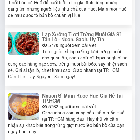
1 nổi bún bò Huế để cuối tuần cho gia đình dùng nhưng
đang tìm những người liệu như chẩ cua Huế, Mắm ruốt Huê
để nấu đươc tô bún bò chuẩn vị Huế.
Lạp Xưởng Tươi Trứng Muối Giá Sỉ
Tận Lò - Ngon, Sạch, Uy Tín
5770
người xem bài viết
Tìm nguồn sỉ lạp xưởng tươi trứng muối
cho quán ăn, shop online? lapxuongtuoi.net
cung cấp hàng nạc 95%, trứng muối bùi béo, sấy nhiệt sạch
sẽ. Giá sỉ tận lò, chiết khấu cao. Giao nhanh tại TP.HCM,
Cần Thơ, Tây Nguyên. Xem ngay!
Nguồn Sỉ Mắm Ruốc Huế Giá Rẻ Tại
TP.HCM
5762
người xem bài viết
Chacuahue.com cung cấp mắm ruốc Huế
tại TP.HCM hàng đầu. Hãy thử và cảm
nhận sự khác biệt trong từng giọt nước lèo bún bò của bạn
ngay hôm nay!