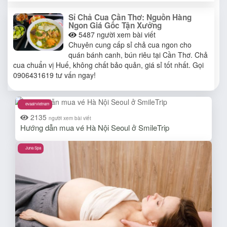
Sỉ Chả Cua Cần Thơ: Nguồn Hàng
Ngon Giá Gốc Tận Xưởng
5487
người xem bài viết
Chuyên cung cấp sỉ chả cua ngon cho
quán bánh canh, bún riêu tại Cần Thơ. Chả
cua chuẩn vị Huế, không chất bảo quản, giá sỉ tốt nhất. Gọi
0906431619 tư vấn ngay!
evaairvietnam
2135
người xem bài viết
Hướng dẫn mua vé Hà Nội Seoul ở SmileTrip
Juna Spa