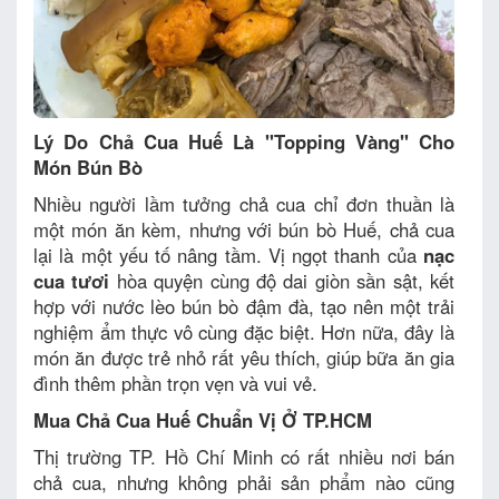
Lý Do Chả Cua Huế Là "Topping Vàng" Cho
Món Bún Bò
Nhiều người lầm tưởng chả cua chỉ đơn thuần là
một món ăn kèm, nhưng với bún bò Huế, chả cua
lại là một yếu tố nâng tầm. Vị ngọt thanh của
nạc
cua tươi
hòa quyện cùng độ dai giòn sần sật, kết
hợp với nước lèo bún bò đậm đà, tạo nên một trải
nghiệm ẩm thực vô cùng đặc biệt. Hơn nữa, đây là
món ăn được trẻ nhỏ rất yêu thích, giúp bữa ăn gia
đình thêm phần trọn vẹn và vui vẻ.
Mua Chả Cua Huế Chuẩn Vị Ở TP.HCM
Thị trường TP. Hồ Chí Minh có rất nhiều nơi bán
chả cua, nhưng không phải sản phẩm nào cũng