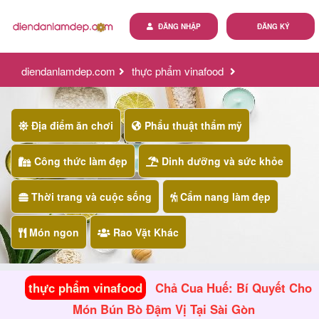
ĐĂNG NHẬP
ĐĂNG KÝ
diendanlamdep.com
thực phẩm vinafood
chả cua huế: bí quyết cho món bún bò đậm vị tại sài gòn
Địa điểm ăn chơi
Phẩu thuật thẩm mỹ
Công thức làm đẹp
Dinh dưỡng và sức khỏe
Thời trang và cuộc sống
Cẩm nang làm đẹp
Món ngon
Rao Vặt Khác
thực phẩm vinafood
Chả Cua Huế: Bí Quyết Cho
Món Bún Bò Đậm Vị Tại Sài Gòn