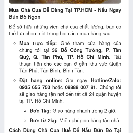
Mua Chả Cua Dễ Dàng Tại TP.HCM - Nấu Ngay
Bún Bò Ngon
Để sở hữu những viên chả cua chất lượng, bạn có
thể lựa chọn một trong hai cách mua hàng sau:
Mua trực tiếp:
Ghé thăm cửa hàng của
chúng tôi tại
36 Đỗ Công Tường, P. Tân
Quý, Q. Tân Phú, TP. Hồ Chí Minh
. Rất
thuận tiện cho các bạn ở gần khu vực Quận
Tân Phú, Tân Bình, Bình Tân.
Đặt hàng online:
Gọi ngay
Hotline/Zalo:
0935 655 753
hoặc
09888 007 81
. Chúng tôi
sẽ giao hàng tận nơi đến tất cả 24 quận huyện
tại TP. Hồ Chí Minh.
Đơn 1kg:
Giao hàng nhanh trong 2 giờ.
Đơn từ 2kg:
Miễn phí giao hàng tận nhà.
Cách Dùng Chả Cua Huế Để Nấu Bún Bò Tại