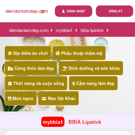
ĐĂNG NHẬP
ĐĂNG KÝ
diendanlamdep.com
mybbia1
bbia lipstick
Địa điểm ăn chơi
Phẩu thuật thẩm mỹ
Công thức làm đẹp
Dinh dưỡng và sức khỏe
Thời trang và cuộc sống
Cẩm nang làm đẹp
Món ngon
Rao Vặt Khác
mybbia1
BBIA Lipstick