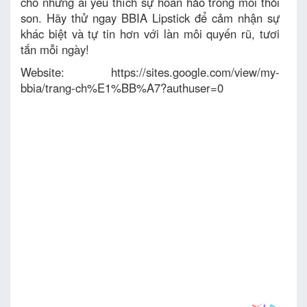
cho những ai yêu thích sự hoàn hảo trong mỗi thỏi
son. Hãy thử ngay BBIA Lipstick để cảm nhận sự
khác biệt và tự tin hơn với làn môi quyến rũ, tươi
tắn mỗi ngày!
Website: https://sites.google.com/view/my-
bbia/trang-ch%E1%BB%A7?authuser=0