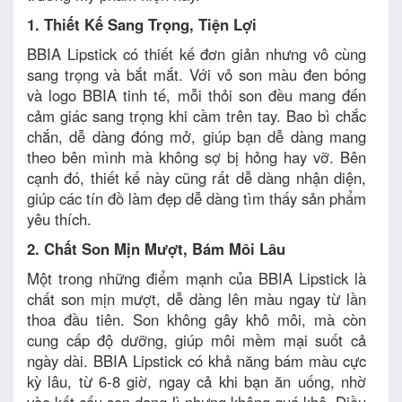
1. Thiết Kế Sang Trọng, Tiện Lợi
BBIA Lipstick có thiết kế đơn giản nhưng vô cùng
sang trọng và bắt mắt. Với vỏ son màu đen bóng
và logo BBIA tinh tế, mỗi thỏi son đều mang đến
cảm giác sang trọng khi cầm trên tay. Bao bì chắc
chắn, dễ dàng đóng mở, giúp bạn dễ dàng mang
theo bên mình mà không sợ bị hỏng hay vỡ. Bên
cạnh đó, thiết kế này cũng rất dễ dàng nhận diện,
giúp các tín đồ làm đẹp dễ dàng tìm thấy sản phẩm
yêu thích.
2. Chất Son Mịn Mượt, Bám Môi Lâu
Một trong những điểm mạnh của BBIA Lipstick là
chất son mịn mượt, dễ dàng lên màu ngay từ lần
thoa đầu tiên. Son không gây khô môi, mà còn
cung cấp độ dưỡng, giúp môi mềm mại suốt cả
ngày dài. BBIA Lipstick có khả năng bám màu cực
kỳ lâu, từ 6-8 giờ, ngay cả khi bạn ăn uống, nhờ