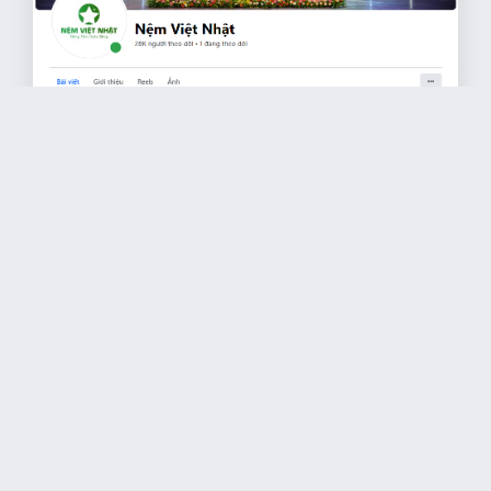
2862
người xem bài viết
Khám Phá Nệm Việt Nhật Trên Facebook: Giới Thiệu &
Ưu Điểm Nổi Bật​
Nhà máy Nệm Việt Nhật chuyên cung cấp các loại nệm và chăn, ga, gối